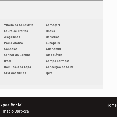
Vitória da Conquista
Camaçari
Lauro de Freitas
Ilhéus
Alagoinhas
Barreiras
Paulo Afonso
Eunápolis
Candeias
Guanambi
Senhor do Bonfim
Dias d'Ávila
Irecê
Campo Formoso
Bom Jesus da Lapa
Conceição do Coité
Cruz das Almas
Ipirá
Experiência!
Home
 - Inácio Barbosa