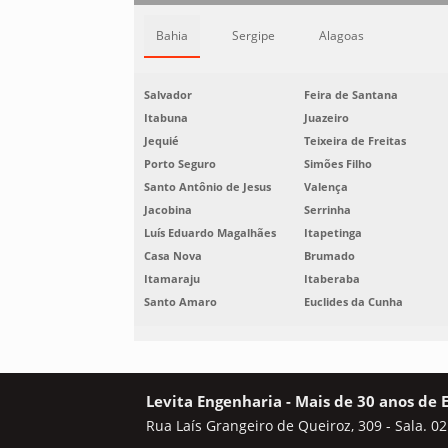
Bahia
Sergipe
Alagoas
Salvador
Feira de Santana
Itabuna
Juazeiro
Jequié
Teixeira de Freitas
Porto Seguro
Simões Filho
Santo Antônio de Jesus
Valença
Jacobina
Serrinha
Luís Eduardo Magalhães
Itapetinga
Casa Nova
Brumado
Itamaraju
Itaberaba
Santo Amaro
Euclides da Cunha
Levita Engenharia - Mais de 30 anos de 
Rua Laís Grangeiro de Queiroz, 309 - Sala. 02