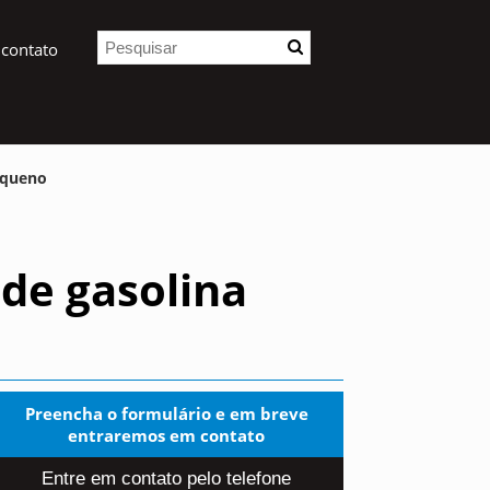
 contato
pequeno
 de gasolina
Preencha o formulário e em breve
entraremos em contato
Entre em contato pelo telefone