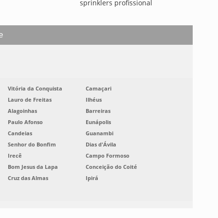
sprinklers profissional
e
Vitória da Conquista
Camaçari
Lauro de Freitas
Ilhéus
Alagoinhas
Barreiras
Paulo Afonso
Eunápolis
Candeias
Guanambi
Senhor do Bonfim
Dias d'Ávila
Irecê
Campo Formoso
Bom Jesus da Lapa
Conceição do Coité
Cruz das Almas
Ipirá