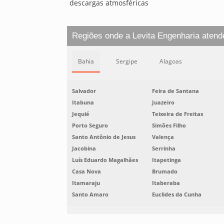
descargas atmosféricas
Regiões onde a Levita Engenharia atend
Bahia
Sergipe
Alagoas
Salvador
Feira de Santana
Itabuna
Juazeiro
Jequié
Teixeira de Freitas
Porto Seguro
Simões Filho
Santo Antônio de Jesus
Valença
Jacobina
Serrinha
Luís Eduardo Magalhães
Itapetinga
Casa Nova
Brumado
Itamaraju
Itaberaba
Santo Amaro
Euclides da Cunha