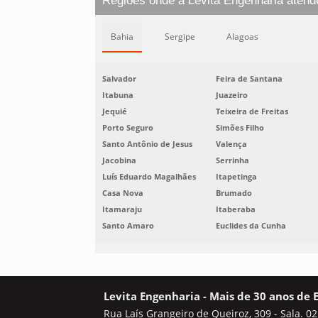
Regiões onde a Levita Engenharia atend
Bahia
Sergipe
Alagoas
Salvador
Feira de Santana
Itabuna
Juazeiro
Jequié
Teixeira de Freitas
Porto Seguro
Simões Filho
Santo Antônio de Jesus
Valença
Jacobina
Serrinha
Luís Eduardo Magalhães
Itapetinga
Casa Nova
Brumado
Itamaraju
Itaberaba
Santo Amaro
Euclides da Cunha
Levita Engenharia - Mais de 30 anos de 
Rua Laís Grangeiro de Queiroz, 309 - Sala. 02