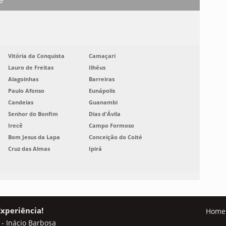
e
Vitória da Conquista
Camaçari
Lauro de Freitas
Ilhéus
Alagoinhas
Barreiras
Paulo Afonso
Eunápolis
Candeias
Guanambi
Senhor do Bonfim
Dias d'Ávila
Irecê
Campo Formoso
Bom Jesus da Lapa
Conceição do Coité
Cruz das Almas
Ipirá
Experiência!
Home
 - Inácio Barbosa