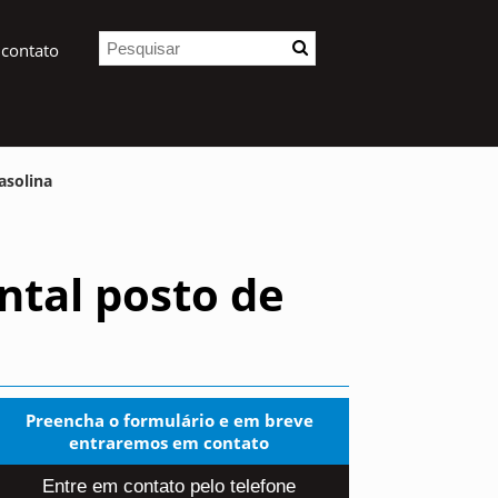
 contato
asolina
ntal posto de
Preencha o formulário e em breve
entraremos em contato
Entre em contato pelo telefone