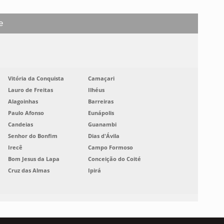
e
Vitória da Conquista
Camaçari
Lauro de Freitas
Ilhéus
Alagoinhas
Barreiras
Paulo Afonso
Eunápolis
Candeias
Guanambi
Senhor do Bonfim
Dias d'Ávila
Irecê
Campo Formoso
Bom Jesus da Lapa
Conceição do Coité
Cruz das Almas
Ipirá