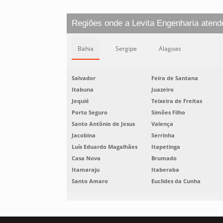
Regiões onde a Levita Engenharia atend
Bahia
Sergipe
Alagoas
Salvador
Feira de Santana
Itabuna
Juazeiro
Jequié
Teixeira de Freitas
Porto Seguro
Simões Filho
Santo Antônio de Jesus
Valença
Jacobina
Serrinha
Luís Eduardo Magalhães
Itapetinga
Casa Nova
Brumado
Itamaraju
Itaberaba
Santo Amaro
Euclides da Cunha