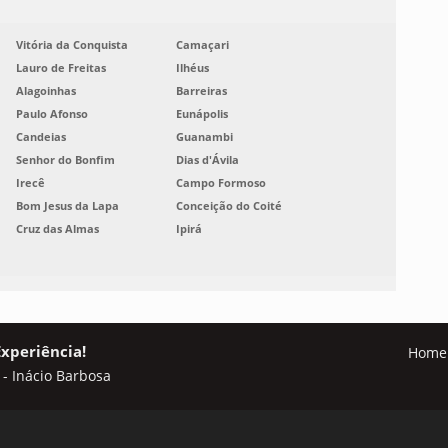
Vitória da Conquista
Camaçari
Lauro de Freitas
Ilhéus
Alagoinhas
Barreiras
Paulo Afonso
Eunápolis
Candeias
Guanambi
Senhor do Bonfim
Dias d'Ávila
Irecê
Campo Formoso
Bom Jesus da Lapa
Conceição do Coité
Cruz das Almas
Ipirá
Experiência!
Home
 - Inácio Barbosa