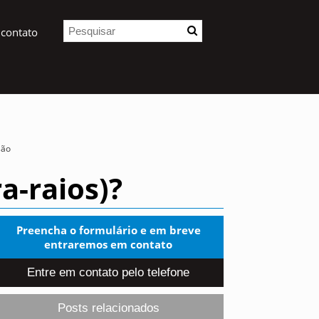
 contato
são
a-raios)?
Preencha o formulário e em breve
entraremos em contato
Entre em contato pelo telefone
Posts relacionados