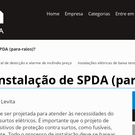
Home
Empresa
Categorias
Entre em
PDA (para-raios)?
ral de detecção e alarme de incêndio preço
instalações elétricas de baixa ten
Instalação de SPDA (par
 Levita
e ser projetada para atender às necessidades do
surtos elétricos. É importante que o projeto de
sitivos de proteção contra surtos, como fusíveis,
ante. Todo o processo de instalação deve se basear