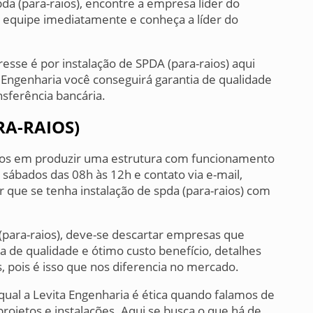
da (para-raios), encontre a empresa líder do
 equipe imediatamente e conheça a líder do
esse é por instalação de SPDA (para-raios) aqui
 Engenharia você conseguirá garantia de qualidade
sferência bancária.
RA-RAIOS)
rsos em produzir uma estrutura com funcionamento
 sábados das 08h às 12h e contato via e-mail,
r que se tenha instalação de spda (para-raios) com
 (para-raios), deve-se descartar empresas que
 de qualidade e ótimo custo benefício, detalhes
 pois é isso que nos diferencia no mercado.
 qual a Levita Engenharia é ética quando falamos de
ojetos e instalações. Aqui se busca o que há de