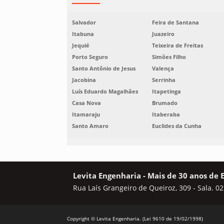
Salvador
Feira de Santana
Itabuna
Juazeiro
Jequié
Teixeira de Freitas
Porto Seguro
Simões Filho
Santo Antônio de Jesus
Valença
Jacobina
Serrinha
Luís Eduardo Magalhães
Itapetinga
Casa Nova
Brumado
Itamaraju
Itaberaba
Santo Amaro
Euclides da Cunha
Levita Engenharia - Mais de 30 anos de 
Rua Laís Grangeiro de Queiroz, 309 - Sala. 02
Copyright © Levita Engenharia. (Lei 9610 de 19/02/1998)