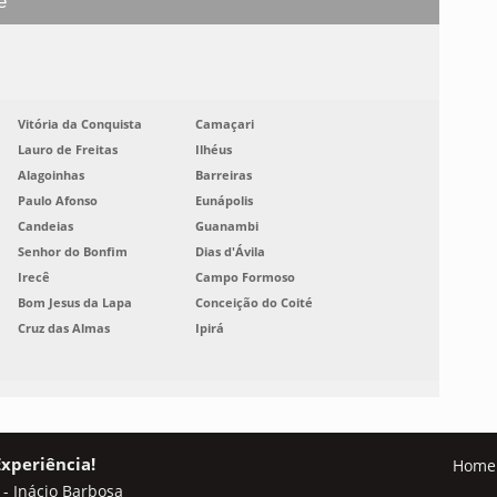
e
Vitória da Conquista
Camaçari
Lauro de Freitas
Ilhéus
Alagoinhas
Barreiras
Paulo Afonso
Eunápolis
Candeias
Guanambi
Senhor do Bonfim
Dias d'Ávila
Irecê
Campo Formoso
Bom Jesus da Lapa
Conceição do Coité
Cruz das Almas
Ipirá
Experiência!
Home
 - Inácio Barbosa