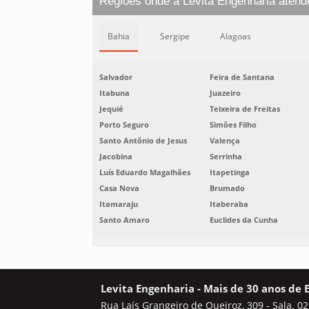
Regiões onde a Levita Engenharia atend
Bahia
Sergipe
Alagoas
Salvador
Feira de Santana
Itabuna
Juazeiro
Jequié
Teixeira de Freitas
Porto Seguro
Simões Filho
Santo Antônio de Jesus
Valença
Jacobina
Serrinha
Luís Eduardo Magalhães
Itapetinga
Casa Nova
Brumado
Itamaraju
Itaberaba
Santo Amaro
Euclides da Cunha
Levita Engenharia - Mais de 30 anos de 
Rua Laís Grangeiro de Queiroz, 309 - Sala. 02