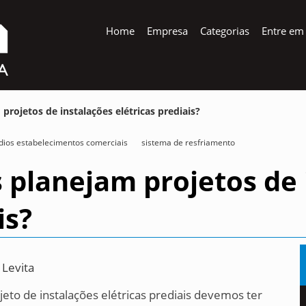
Home
Empresa
Categorias
Entre em
rojetos de instalações elétricas prediais?
dios estabelecimentos comerciais
sistema de resfriamento
 planejam projetos de 
is?
 Levita
o de instalações elétricas prediais devemos ter